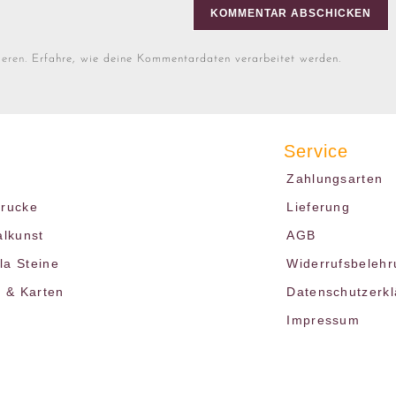
ieren.
Erfahre, wie deine Kommentardaten verarbeitet werden.
Service
Zahlungsarten
drucke
Lieferung
alkunst
AGB
a Steine
Widerrufsbelehr
r & Karten
Datenschutzerk
Impressum