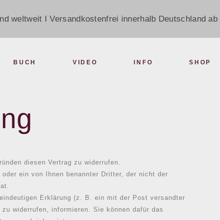
nd weltweit I Versandkostenfrei innerhalb Deutschland ab 
BUCH
VIDEO
INFO
SHOP
ung
ünden diesen Vertrag zu widerrufen.
oder ein von Ihnen benannter Dritter, der nicht der
at.
indeutigen Erklärung (z. B. ein mit der Post versandter
g zu widerrufen, informieren. Sie können dafür das