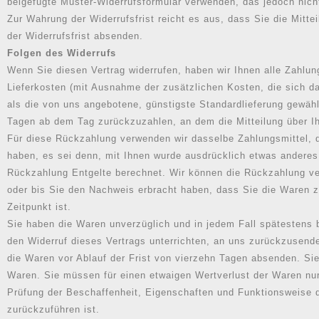
beigefügte Muster-Widerrufsformular verwenden, das jedoch nicht
Zur Wahrung der Widerrufsfrist reicht es aus, dass Sie die Mitte
der Widerrufsfrist absenden.
Folgen des Widerrufs
Wenn Sie diesen Vertrag widerrufen, haben wir Ihnen alle Zahlung
Lieferkosten (mit Ausnahme der zusätzlichen Kosten, die sich da
als die von uns angebotene, günstigste Standardlieferung gewäh
Tagen ab dem Tag zurückzuzahlen, an dem die Mitteilung über Ih
Für diese Rückzahlung verwenden wir dasselbe Zahlungsmittel, d
haben, es sei denn, mit Ihnen wurde ausdrücklich etwas anderes
Rückzahlung Entgelte berechnet. Wir können die Rückzahlung ver
oder bis Sie den Nachweis erbracht haben, dass Sie die Waren 
Zeitpunkt ist.
Sie haben die Waren unverzüglich und in jedem Fall spätestens
den Widerruf dieses Vertrags unterrichten, an uns zurückzusende
die Waren vor Ablauf der Frist von vierzehn Tagen absenden. Si
Waren. Sie müssen für einen etwaigen Wertverlust der Waren nu
Prüfung der Beschaffenheit, Eigenschaften und Funktionsweise 
zurückzuführen ist.