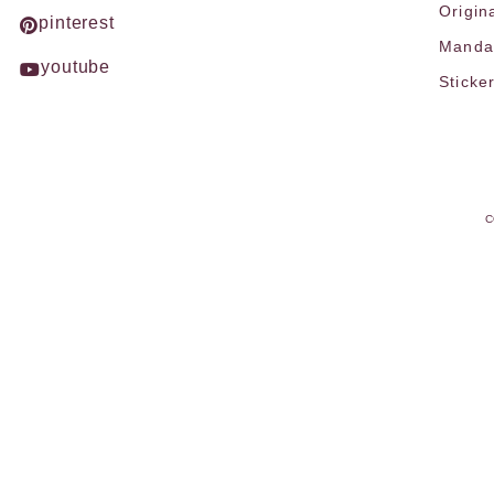
Origin
pinterest
Mandal
youtube
Sticke
C