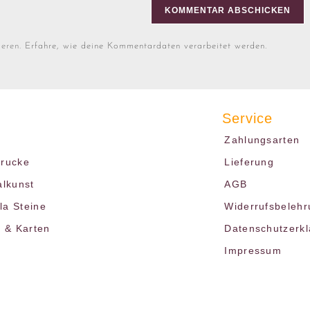
ieren.
Erfahre, wie deine Kommentardaten verarbeitet werden.
Service
Zahlungsarten
drucke
Lieferung
alkunst
AGB
a Steine
Widerrufsbelehr
r & Karten
Datenschutzerk
Impressum