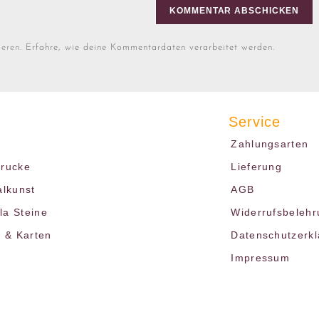
ieren.
Erfahre, wie deine Kommentardaten verarbeitet werden.
Service
Zahlungsarten
drucke
Lieferung
alkunst
AGB
a Steine
Widerrufsbelehr
r & Karten
Datenschutzerk
Impressum