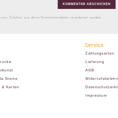
ieren.
Erfahre, wie deine Kommentardaten verarbeitet werden.
Service
Zahlungsarten
drucke
Lieferung
alkunst
AGB
a Steine
Widerrufsbelehr
r & Karten
Datenschutzerk
Impressum