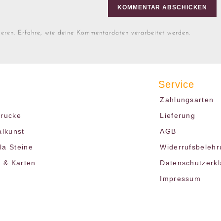
ieren.
Erfahre, wie deine Kommentardaten verarbeitet werden.
Service
Zahlungsarten
drucke
Lieferung
alkunst
AGB
a Steine
Widerrufsbelehr
r & Karten
Datenschutzerk
Impressum