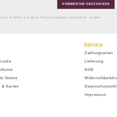
ieren.
Erfahre, wie deine Kommentardaten verarbeitet werden.
Service
Zahlungsarten
drucke
Lieferung
alkunst
AGB
a Steine
Widerrufsbelehr
r & Karten
Datenschutzerk
Impressum