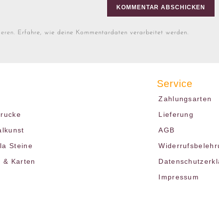
ieren.
Erfahre, wie deine Kommentardaten verarbeitet werden.
Service
Zahlungsarten
drucke
Lieferung
alkunst
AGB
a Steine
Widerrufsbelehr
r & Karten
Datenschutzerk
Impressum